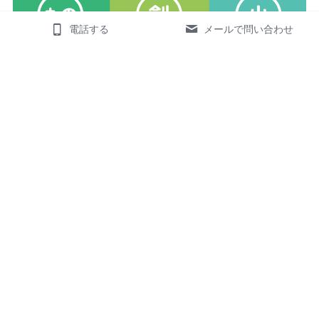
電話する
メールで問い合わせ
補助金申請サポート
数百万円から数十億円まで
補助金支援実績多数
当事務所は、ものづくり補助金・事業再構築補助金など
中小企業向け補助金の支援実績を多数有しております。
さらに、2025年度には 
大規模成長投資補助金（45億円
規模の投資案件）
 を支援し、無事に採択に導きました。
数百万円から数十億円規模まで、幅広い補助金支援に対