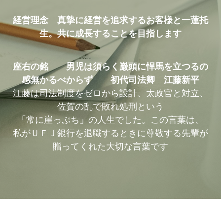
経営理念　真摯に経営を追求するお客様と一蓮托
生。共に成長することを目指します
座右の銘　　男児は須らく巌頭に悍馬を立つるの
感無かるべからず　　初代司法卿　江藤新平
江藤は司法制度をゼロから設計、太政官と対立、
佐賀の乱で敗れ処刑という
「常に崖っぷち」の人生でした。この言葉は、
私がＵＦＪ銀行を退職するときに尊敬する先輩が
贈ってくれた大切な言葉です